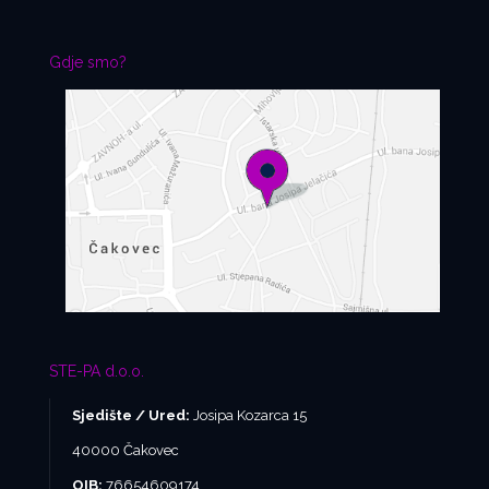
Gdje smo?
STE-PA d.o.o.
Sjedište / Ured:
Josipa Kozarca 15
40000 Čakovec
OIB:
76654609174