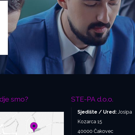
dje smo?
STE-PA d.o.o.
Sjedište / Ured:
Josipa
Kozarca 15
40000 Čakovec