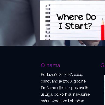
O nama
G
Poduzeće STE-PA d.o.o.
osnovano je 2008. godine.
Pružamo cijeli niz poslovnih
usluga, od kojih su najvažnije
računovodstvo i obračun