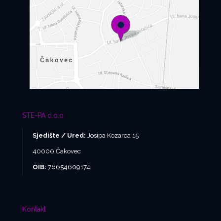
STE-PA d.o.o.
Sjedište / Ured:
Josipa Kozarca 15
40000 Čakovec
OIB:
76654609174
Kontakt