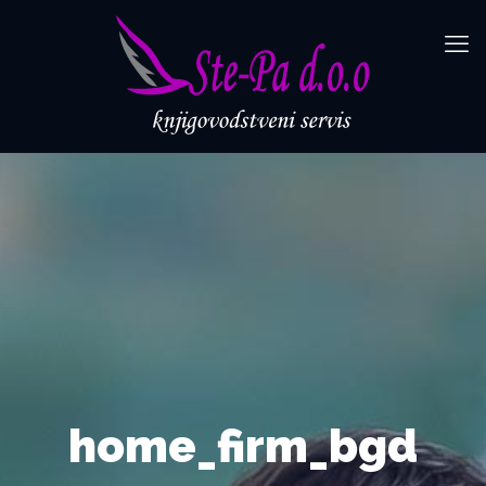
home_firm_bgd