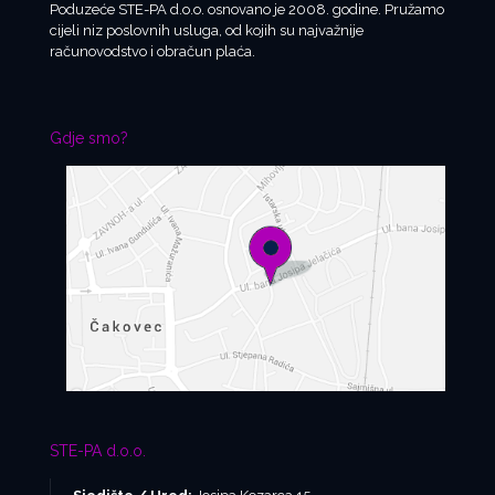
Poduzeće STE-PA d.o.o. osnovano je 2008. godine. Pružamo
cijeli niz poslovnih usluga, od kojih su najvažnije
računovodstvo i obračun plaća.
Gdje smo?
STE-PA d.o.o.