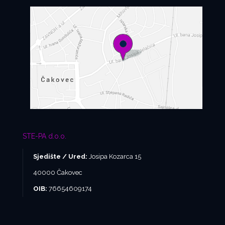
STE-PA d.o.o.
Sjedište / Ured:
Josipa Kozarca 15
40000 Čakovec
OIB:
76654609174