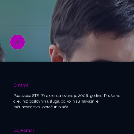
O nama
Poduzeće STE-PA d.o.o. osnovano je 2008. godine. Pružamo
cijeli niz poslovnih usluga, od kojih su najvažnije
računovodstvo i obračun plaća.
Gdje smo?