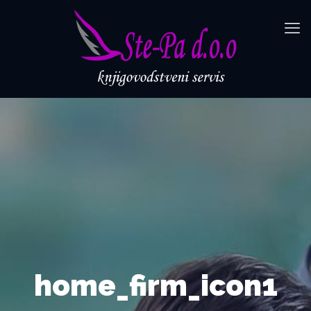
home_firm_icon1