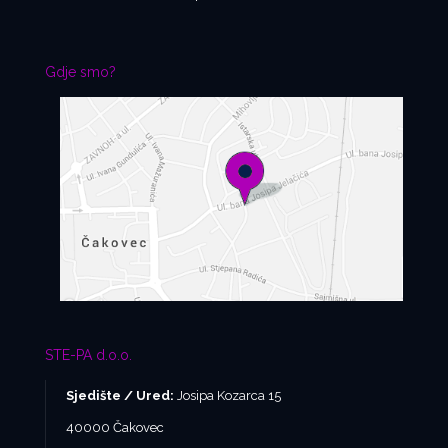
Gdje smo?
STE-PA d.o.o.
Sjedište / Ured:
Josipa Kozarca 15
40000 Čakovec