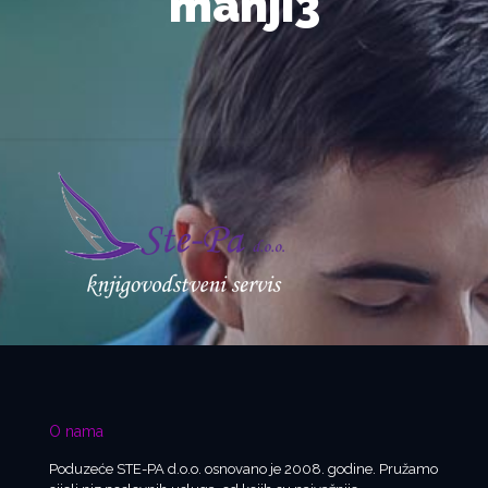
manji3
O nama
Poduzeće STE-PA d.o.o. osnovano je 2008. godine. Pružamo