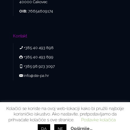
40000 Čakovec
OIB:
76654609174
Kontakt
+385 40 493 898
+385 40 493 899
+385 98 923 3097
info@ste-pa.hr
Kolačići se koriste na ovoj web-lokaciji kako bi pružili najbolje
Copyright © 2018 - 2026 Ste-Pa.hr Sva prava zadržana.
korisničko iskustvo. Ako nastavite, pretpostavljamo da
Web by
Design-ika.com
&
Kolarich.Agency
prihvaćate kolačiće s ove stranice.
Postavke kolačića
Opširnije…
DA
NE