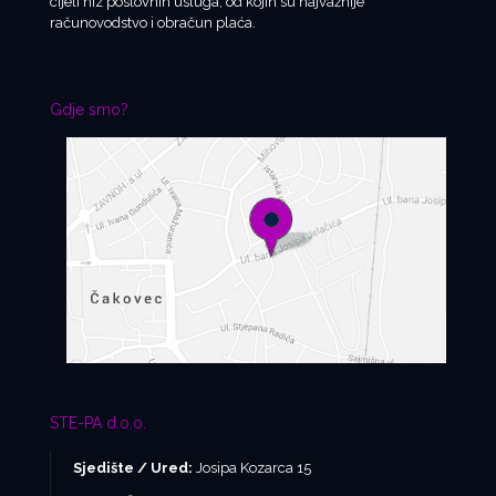
cijeli niz poslovnih usluga, od kojih su najvažnije
računovodstvo i obračun plaća.
Gdje smo?
STE-PA d.o.o.
Sjedište / Ured:
Josipa Kozarca 15