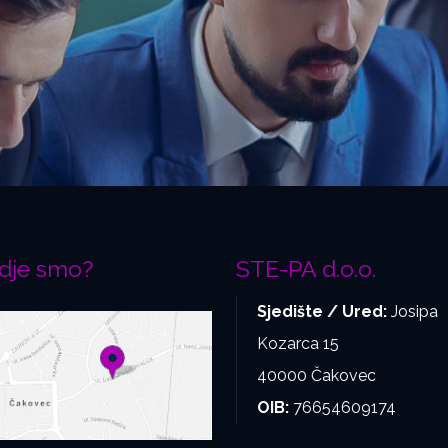
dje smo?
STE-PA d.o.o.
Sjedište / Ured:
Josipa
Kozarca 15
40000 Čakovec
OIB:
76654609174