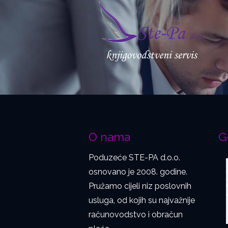
O nama
G
Poduzeće STE-PA d.o.o.
osnovano je 2008. godine.
Pružamo cijeli niz poslovnih
usluga, od kojih su najvažnije
računovodstvo i obračun