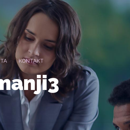
STA
KONTAKT
manji3